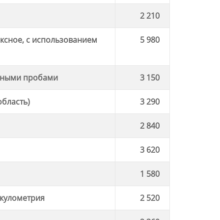
2 210
ксное, с использованием
5 980
тными пробами
3 150
область)
3 290
2 840
3 620
1 580
икулометрия
2 520