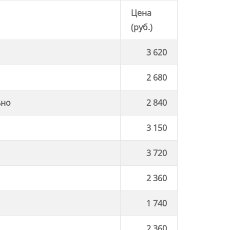
Цена
(руб.)
3 620
2 680
ьно
2 840
3 150
3 720
2 360
1 740
2 360