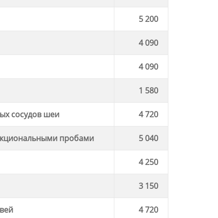
5 200
4 090
4 090
1 580
ых сосудов шеи
4 720
ункциональными пробами
5 040
4 250
3 150
твей
4 720